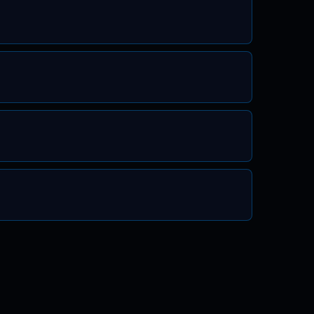
New
Spadegaming