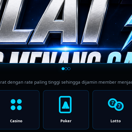
New
PragmaticPlay
Microgaming
PG Soft
TTG
Askmeslot
Playtech