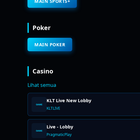
Live - Lobby
Evolution
MG Live Grand
Microgaming Live
Lobby
Playtech Casino
Lobby
SA Gaming
Lobby
Ezugi
Lobby