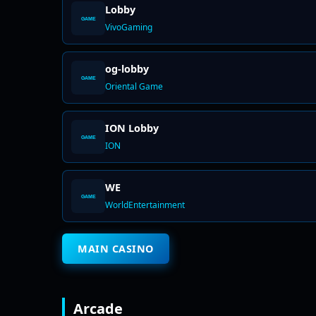
Hot
PragmaticPlay
KLTArcade
MAIN ARCADE
Lotto
MAIN LOTTO
Fishing