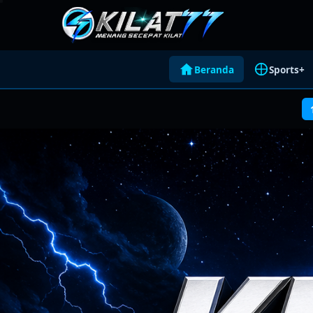
Beranda
Sports+
Kilat77
menyediakan live RTP yang paling aku
Sports+
Slots