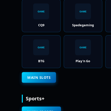
Poker
MAIN POKER
Casino
Lihat semua
KLT Live New Lobby
KLTLIVE
Live - Lobby
PragmaticPlay